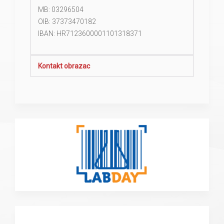
MB: 03296504
OIB: 37373470182
IBAN: HR7123600001101318371
Kontakt obrazac
Pošalji e-mail
*
Obavezno polje
Ime i prezime:
*
E-mail:
*