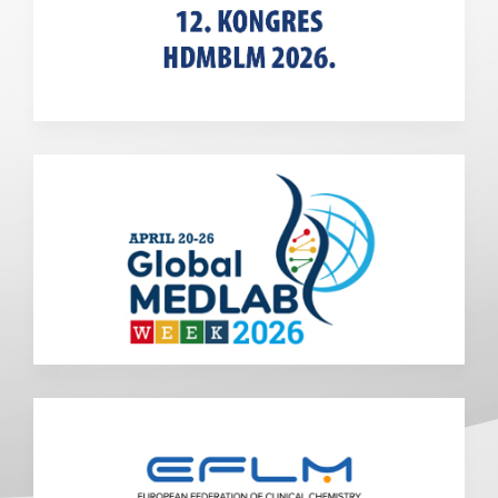
Predmet:
*
Poruka:
*
Pošalji kopiju poruke sebi
(opcionalno)
Captcha
*