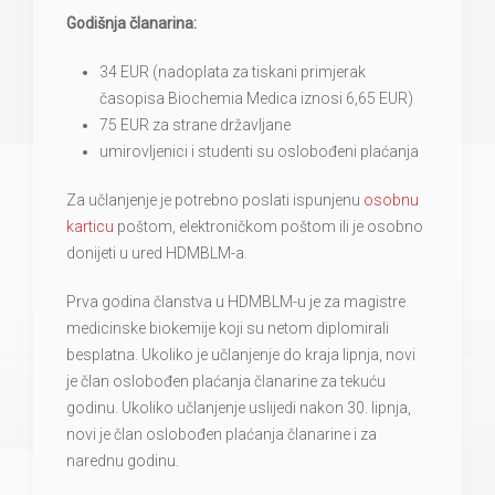
Godišnja članarina:
34 EUR (nadoplata za tiskani primjerak
časopisa Biochemia Medica iznosi 6,65 EUR)
75 EUR za strane državljane
umirovljenici i studenti su oslobođeni plaćanja
Za učlanjenje je potrebno poslati ispunjenu
osobnu
karticu
poštom, elektroničkom poštom ili je osobno
donijeti u ured HDMBLM-a.
Prva godina članstva u HDMBLM-u je za magistre
medicinske biokemije koji su netom diplomirali
besplatna. Ukoliko je učlanjenje do kraja lipnja, novi
je član oslobođen plaćanja članarine za tekuću
godinu. Ukoliko učlanjenje uslijedi nakon 30. lipnja,
novi je član oslobođen plaćanja članarine i za
narednu godinu.