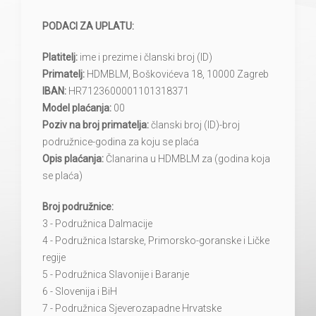
PODACI ZA UPLATU:
Platitelj:
ime i prezime i članski broj (ID)
Primatelj:
HDMBLM, Boškovićeva 18, 10000 Zagreb
IBAN:
HR7123600001101318371
Model plaćanja:
00
Poziv na broj primatelja:
članski broj (ID)-broj
podružnice-godina za koju se plaća
Opis plaćanja:
Članarina u HDMBLM za (godina koja
se plaća)
Broj podružnice:
3 - Podružnica Dalmacije
4 - Podružnica Istarske, Primorsko-goranske i Ličke
regije
5 - Podružnica Slavonije i Baranje
6 - Slovenija i BiH
7 - Podružnica Sjeverozapadne Hrvatske