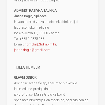
Vinogradska 29, 10000 Zagreb
ADMINISTRATIVNA TAJNICA
Jasna Đogić, dipl.oecc.
Hrvatsko društvo za medicinsku biokemiju i
laboratorijsku medicinu
Boškovićeva 18, 10000 Zagreb
Tel: +385 1 4828 133
E-mail:
hdmblm@hdmblm.hr
,
jasna.dogic@gmail.com
TIJELA HDMBLM
GLAVNI ODBOR
doc.dr.sc. Ivana Ćelap, spec.med.biokemije i
lab.medicne, predsjednica
izv.prof.dr.sc. Marija Grdić Rajković,
spec.med.biokemije i lab.medicine, dopredsjednica