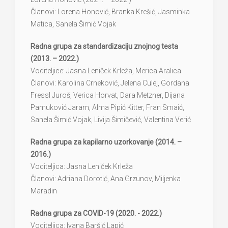
Članovi: Lorena Honović, Branka Krešić, Jasminka
Matica, Sanela Šimić Vojak
Radna grupa za standardizaciju znojnog testa
(2013. – 2022.)
Voditeljice: Jasna Leniček Krleža, Merica Aralica
Članovi: Karolina Crneković, Jelena Culej, Gordana
Fressl Juroš, Verica Horvat, Dara Metzner, Dijana
Pamuković Jaram, Alma Pipić Kitter, Fran Smaić,
Sanela Šimić Vojak, Livija Šimičević, Valentina Verić
Radna grupa za kapilarno uzorkovanje (2014. –
2016.)
Voditeljica: Jasna Leniček Krleža
Članovi: Adriana Dorotić, Ana Grzunov, Miljenka
Maradin
Radna grupa za COVID-19 (2020. - 2022.)
Voditeljica: Ivana Baršić Lapić