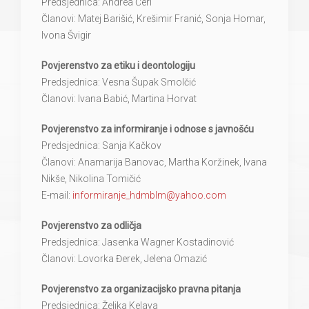
Predsjednica: Andrea Čeri
Članovi: Matej Barišić, Krešimir Franić, Sonja Homar,
Ivona Švigir
Povjerenstvo za etiku i deontologiju
Predsjednica: Vesna Šupak Smolčić
Članovi: Ivana Babić, Martina Horvat
Povjerenstvo za informiranje i odnose s javnošću
Predsjednica: Sanja Kačkov
Članovi: Anamarija Banovac, Martha Koržinek, Ivana
Nikše, Nikolina Tomičić
E-mail:
informiranje_hdmblm@yahoo.com
Povjerenstvo za odličja
Predsjednica: Jasenka Wagner Kostadinović
Članovi: Lovorka Đerek, Jelena Omazić
Povjerenstvo za organizacijsko pravna pitanja
Predsjednica: Željka Kelava