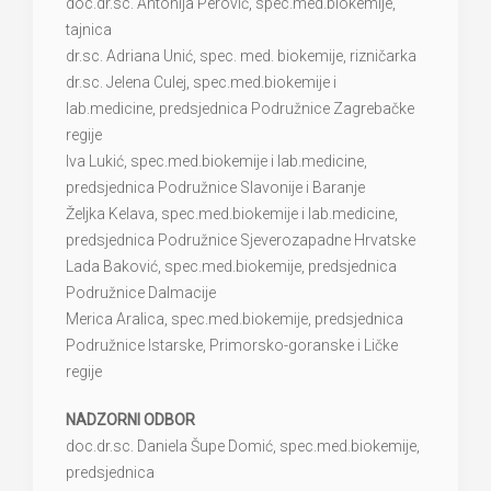
doc.dr.sc. Antonija Perović, spec.med.biokemije,
tajnica
dr.sc. Adriana Unić, spec. med. biokemije, rizničarka
dr.sc. Jelena Culej, spec.med.biokemije i
lab.medicine, predsjednica Podružnice Zagrebačke
regije
Iva Lukić, spec.med.biokemije i lab.medicine,
predsjednica Podružnice Slavonije i Baranje
Željka Kelava, spec.med.biokemije i lab.medicine,
predsjednica Podružnice Sjeverozapadne Hrvatske
Lada Baković, spec.med.biokemije, predsjednica
Podružnice Dalmacije
Merica Aralica, spec.med.biokemije, predsjednica
Podružnice Istarske, Primorsko-goranske i Ličke
regije
NADZORNI ODBOR
doc.dr.sc. Daniela Šupe Domić, spec.med.biokemije,
predsjednica