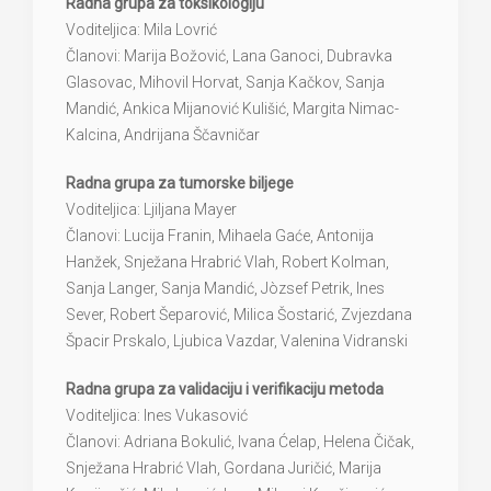
Radna grupa za toksikologiju
Voditeljica: Mila Lovrić
Članovi: Marija Božović, Lana Ganoci, Dubravka
Glasovac, Mihovil Horvat, Sanja Kačkov, Sanja
Mandić, Ankica Mijanović Kulišić, Margita Nimac-
Kalcina, Andrijana Ščavničar
Radna grupa za tumorske biljege
Voditeljica: Ljiljana Mayer
Članovi: Lucija Franin, Mihaela Gaće, Antonija
Hanžek, Snježana Hrabrić Vlah, Robert Kolman,
Sanja Langer, Sanja Mandić, Jòzsef Petrik, Ines
Sever, Robert Šeparović, Milica Šostarić, Zvjezdana
Špacir Prskalo, Ljubica Vazdar, Valenina Vidranski
Radna grupa za validaciju i verifikaciju metoda
Voditeljica: Ines Vukasović
Članovi: Adriana Bokulić, Ivana Ćelap, Helena Čičak,
Snježana Hrabrić Vlah, Gordana Juričić, Marija