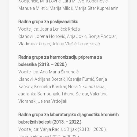
Kocijančić, Mila Lovrić, Lara Milevoj Kopčinović,
Manuela Miletić, Marija Miloš, Marija Siter Kuprešanin
Radna grupa za poslijeanalitiku
Voditeljica: Jasna Leniček Krleža
Članovi: Lorena Honović, Anja Jokić, Sonja Podolar,
Vladimira Rimac, Jelena Vlašić Tanasković
Radna grupa za harmonizaciju priprema za
bolesnika
(2013.
–
2020.)
Voditeljica: Ana-Maria Šimundić
Članovi: Adrijana Dorotić, Ksenija Fumić, Sanja
Kačkov, Kornelija Klenkar, Nora Nikolac Gabaj,
Jadranka Sambunjak, Tihana Serdar, Valentina
Vidranski, Jelena Vrdoljak
Radna grupa za laboratorijsku dijagnostiku kroničnih
bubrežnih bolesti (2013.
–
2022.)
Voditeljica: Vanja Radišić Biljak (2013.– 2020.),
Lorena Honović (2021. – 2022.)