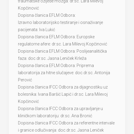
traumatske ozljede mozga: dr.sc. Lara Milevoj
Kopčinović
Dopisna članica EFLM Odbora:
Izravno laboratorijsko testiranje i osnaživanje
pacijenata: Iva Lukić
Dopisna članica EFLM Odbora: Europske
regulatorne afere: dr.sc. Lara Milevoj Kopčinović
Dopisna članica EFLM Odbora: Poslijeanalitička
faza: doc.dr.sc. Jasna Leniček Krleža
Dopisna članica EFLM Odbora: Priprema
laboratorija za hitne slučajeve: doc.dr.sc. Antonija
Perović
Dopisna članica IFCC Odbora za dijagnostiku uz
bolesnika: Ivana Baršić Lapić i dr.sc. Lara Milevoj
Kopčinović
Dopisna članica IFCC Odbora za upravljanje u
kliničkom laboratoriju: dr.sc. Ana Bronić
Dopisna članica IFCC Odbora za referentne intervale
i granice odlučivanja: doc.dr.sc. Jasna Leniček