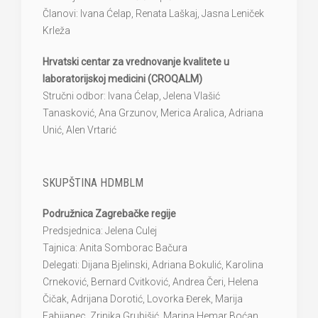
Članovi: Ivana Ćelap, Renata Laškaj, Jasna Leniček
Krleža
Hrvatski centar za vrednovanje kvalitete u
laboratorijskoj medicini (CROQALM)
Stručni odbor: Ivana Ćelap, Jelena Vlašić
Tanasković, Ana Grzunov, Merica Aralica, Adriana
Unić, Alen Vrtarić
SKUPŠTINA HDMBLM
Podružnica Zagrebačke regije
Predsjednica: Jelena Culej
Tajnica: Anita Somborac Bačura
Delegati: Dijana Bjelinski, Adriana Bokulić, Karolina
Crneković, Bernard Cvitković, Andrea Čeri, Helena
Čičak, Adrijana Dorotić, Lovorka Đerek, Marija
Fabijanec, Zrinjka Grubišić, Marina Hemar Boćan,