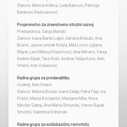
Članovi: Merica Aralica, Lada Baković, Patricija
Banković Radovanović
Povjerenstvo za znanstveno-stručni razvoj
Predsjednica: Sanja Mandić
Članovi: Ivana Baršić Lapić, Adriana Bokulić, Ana
Bronić, Jasna Leniček Krleža, Mila Lovrić, Ljiljana
Mayer, Lara Milevoj Kopčinović, Ana Mlinarić, Vanja
Radišić Biljak, Tara Rolić, Andrea Tešija Kuna, Alen
Vrtarić, Ines Vukasović
Radna grupa za predanalitiku
Voditelj: Alen Vrtarić
Članovi: Marina Boćan, Ivana Ćelap, Petra Filipi, Iva
Friščić, Marija Kocijančić, Marijana Miler, Nora
Nikolac Gabaj, Ana-Maria Šimundić, Vesna Šupak
Smolčić, Valentina Vidranski
Radna grupa za acidobazičnu ravnotežu