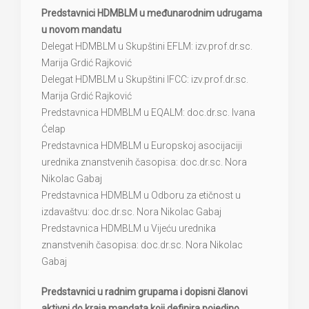
Predstavnici HDMBLM u međunarodnim udrugama
u novom mandatu
Delegat HDMBLM u Skupštini EFLM: izv.prof.dr.sc.
Marija Grdić Rajković
Delegat HDMBLM u Skupštini IFCC: izv.prof.dr.sc.
Marija Grdić Rajković
Predstavnica HDMBLM u EQALM: doc.dr.sc. Ivana
Ćelap
Predstavnica HDMBLM u Europskoj asocijaciji
urednika znanstvenih časopisa: doc.dr.sc. Nora
Nikolac Gabaj
Predstavnica HDMBLM u Odboru za etičnost u
izdavaštvu: doc.dr.sc. Nora Nikolac Gabaj
Predstavnica HDMBLM u Vijeću urednika
znanstvenih časopisa: doc.dr.sc. Nora Nikolac
Gabaj
Predstavnici u radnim grupama i dopisni članovi
aktivni do kraja mandata koji definira pojedino