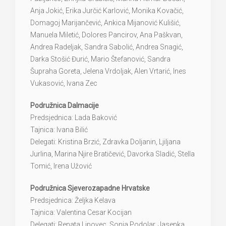
Anja Jokić, Erika Jurčić Karlović, Monika Kovačić,
Domagoj Marijančević, Ankica Mijanović Kulišić,
Manuela Miletić, Dolores Pancirov, Ana Paškvan,
Andrea Radeljak, Sandra Sabolić, Andrea Snagić,
Darka Stošić Đurić, Mario Štefanović, Sandra
Šupraha Goreta, Jelena Vrdoljak, Alen Vrtarić, Ines
Vukasović, Ivana Zec
Podružnica Dalmacije
Predsjednica: Lada Baković
Tajnica: Ivana Bilić
Delegati: Kristina Brzić, Zdravka Doljanin, Ljiljana
Jurlina, Marina Njire Bratičević, Davorka Sladić, Stella
Tomić, Irena Užović
Podružnica Sjeverozapadne Hrvatske
Predsjednica: Željka Kelava
Tajnica: Valentina Cesar Kocijan
Delegati: Renata Lipovec, Sonja Podolar, Jasenka