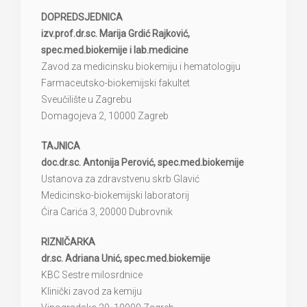
DOPREDSJEDNICA
izv.prof.dr.sc. Marija Grdić Rajković,
spec.med.biokemije i lab.medicine
Zavod za medicinsku biokemiju i hematologiju
Farmaceutsko-biokemijski fakultet
Sveučilište u Zagrebu
Domagojeva 2, 10000 Zagreb
TAJNICA
doc.dr.sc. Antonija Perović, spec.med.biokemije
Ustanova za zdravstvenu skrb Glavić
Medicinsko-biokemijski laboratorij
Ćira Carića 3, 20000 Dubrovnik
RIZNIČARKA
dr.sc. Adriana Unić, spec.med.biokemije
KBC Sestre milosrdnice
Klinički zavod za kemiju