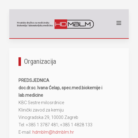
Organizacija
PREDSJEDNICA
doc.dr.sc. Ivana Ćelap, spec.med.biokemije i
lab.medicine
KBC Sestre milosrdnice
Klinički zavod za kemiju
Vinogradska 29, 10000 Zagreb
Tel: +385 1 3787 481; +385 1 4828 133
E-mail:
hdmblm@hdmblm.hr