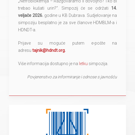
„Nefrobiokemija – Razgovaramo li dovoljno? Tko bi
trebao kušati urin?“. Simpozij će se održati
14.
veljače 2026.
godine u KB Dubrava. Sudjelovanje na
simpoziju besplatno je za sve članove HDMBLM-a i
HDNDT-a.
Prijave su moguće putem e-pošte na
adresu
tajnik@hdndt.org
.
Više informacija dostupno je na
letku
simpozija.
Povjerenstvo za informiranje i odnose s javnošću