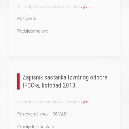
Written by Super User Jelečević. Posted in
vijesti
Poštovani,
Podsjećamo sve
...
Zapisnik sastanka Izvršnog odbora
IFCC-a, listopad 2013.
Written by Super User Jelečević. Posted in
vijesti
Poštovani članovi HDMBLM,
Proslijeđujemo Vam
...